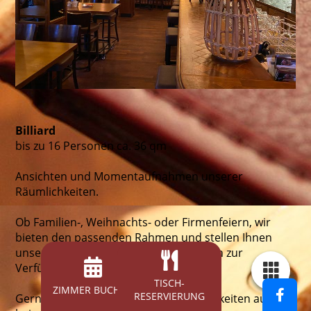
Billiard
bis zu 16 Personen ca. 36 qm
Ansichten und Momentaufnahmen unserer
Räumlichkeiten.
Ob Familien-, Weihnachts- oder Firmenfeiern, wir
bieten den passenden Rahmen und stellen Ihnen
unsere Räume für Ihre Veranstaltungen zur
Verfügung.
TISCH­
ZIMMER BUCHEN
RESERVIERUNG
Gerne zeigen wir Ihnen unsere Möglichkeiten auch