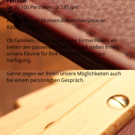
Festsaal
bis zu 100 Personen ca. 145 qm
Ansichten und Momentaufnahmen unserer
Räumlichkeiten.
Ob Familien-, Weihnachts- oder Firmenfeiern, wir
bieten den passenden Rahmen und stellen Ihnen
unsere Räume für Ihre Veranstaltungen zur
Verfügung.
Gerne zeigen wir Ihnen unsere Möglichkeiten auch
bei einem persönlichen Gespräch.