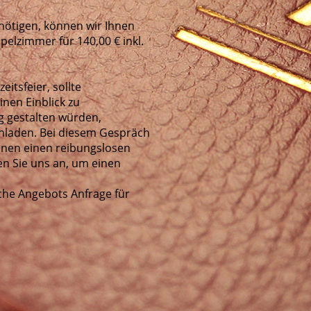
enötigen, können wir Ihnen
pelzimmer für 140,00 € inkl.
eitsfeier, sollte
nen Einblick zu
ag gestalten würden,
inladen. Bei diesem Gespräch
Ihnen einen reibungslosen
en Sie uns an, um einen
che Angebots­ Anfrage für