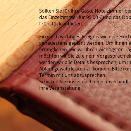
Sollten Sie für ihre Gäste Hotelzimmer b
das Einzelzimmer für 95,00 € und das Dop
Frühstück anbieten.
Ein solch wichtiges Ereignis wie eine Hochz
genauestens geplant werden. Um Ihnen ei
ermöglichen, wie wir Ihren wichtigsten T
möchten wir Sie zu einem Vor­ge­spräch e
werden wir alle Details besprechen, um 
Ablauf gewährleisten zu können. Bitte ruf
Termin mit uns abzusprechen.
Schicken Sie uns einfach eine unverbindli
Ihre Veranstaltung.