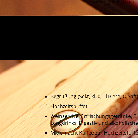
unvergesslich bleib
ANGEBOTS­­ANFRAGE
Begrüßung (Sekt, kl. 0,1 l Biere, O-Saft
Hochzeitsbuffet
Weinservice, Erfrischungsgetränke, Bi
Longdrinks, Digestiv und alkoholisch
Mitternacht Kaffee zur Hochzeitstort