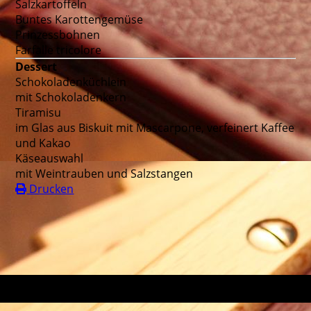
Salzkartoffeln
Buntes Karottengemüse
Prinzessbohnen
Farfalle tricolore
Dessert
Schokoladenküchlein
mit Schokoladenkern
Tiramisu
im Glas aus Biskuit mit Mascarpone, verfeinert Kaffee
und Kakao
Käseauswahl
mit Weintrauben und Salzstangen
Drucken