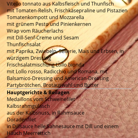
Vitello tonnato aus Kalbsfleisch und Thunfisch
mit Tomaten-Relish, Frischkäsepraline und Pistazien
Tomatenkompott und Mozzarella
mit grünem Pesto und Pinienkernen
Wrap vom Räucherlachs
mit Dill-Senf-Creme und Sesam
Thunfischsalat
mit Paprika, Zwiebeln, Sellerie, Mais und Erbsen, in
würzigem Dressing
Frischsalatmischung Lollo bionda
mit Lollo rosso, Radicchio und Romana, mit
Balsamico-Dressing und American-Dressing
Partybrötchen, Brotauswahl und Butter
Hauptgerichte & Beilagen
Medaillons vom Schweinefilet
Kalbsrahmgulasch
aus der Kalbsnuss, in Rahmsauce
Doradenfilet
in Dillsauce helle Sahnesauce mit Dill und einem
Hauch Meerrettich