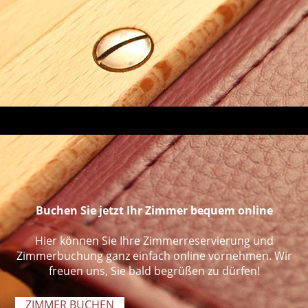
Buchen Sie jetzt Ihr Zimmer bequem online
Hier können Sie Ihre Zimmerreservierung und
Zimmerbuchung ganz einfach online vornehmen. Wir
freuen uns, Sie bald begrüßen zu dürfen!
ZIMMER BUCHEN