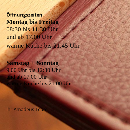
Öffnungszeiten
Montag bis Freitag
08:30 bis 11.30 Uhr
und ab 17.00 Uhr
warme Küche bis 21.45 Uhr
Samstag + Sonntag
9.00 Uhr bis 12:30 Uhr
und ab 17.00 Uhr
warme Küche bis 21.00 Uhr
Ihr Amadeus Team